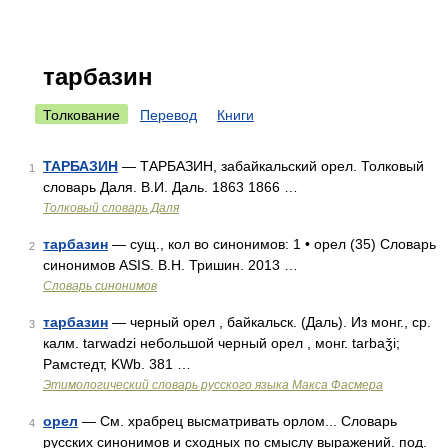
тарбазин
Толкование
Перевод
Книги
ТАРБАЗИН
— ТАРБАЗИН, забайкальский орел. Толковый
1
словарь Даля. В.И. Даль. 1863 1866 …
Толковый словарь Даля
тарбазин
— сущ., кол во синонимов: 1 • орел (35) Словарь
2
синонимов ASIS. В.Н. Тришин. 2013 …
Словарь синонимов
тарбазин
— черный орел , байкальск. (Даль). Из монг., ср.
3
калм. tarwadzi небольшой черный орел , монг. tarbaǯi;
Рамстедт, KWb. 381 …
Этимологический словарь русского языка Макса Фасмера
орел
— См. храбрец высматривать орлом... Словарь
4
русских синонимов и сходных по смыслу выражений. под.