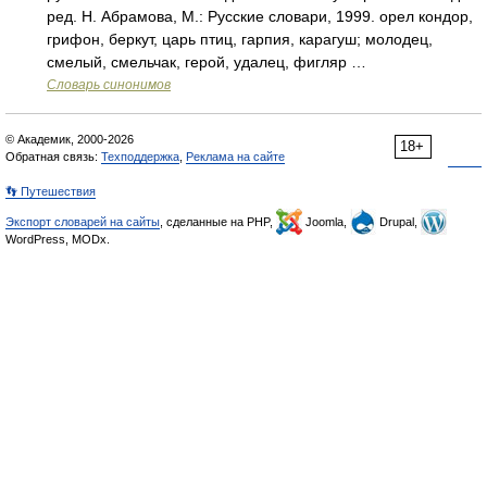
ред. Н. Абрамова, М.: Русские словари, 1999. орел кондор,
грифон, беркут, царь птиц, гарпия, карагуш; молодец,
смелый, смельчак, герой, удалец, фигляр …
Словарь синонимов
© Академик, 2000-2026
18+
Обратная связь:
Техподдержка
,
Реклама на сайте
👣 Путешествия
Экспорт словарей на сайты
, сделанные на PHP,
Joomla,
Drupal,
WordPress, MODx.